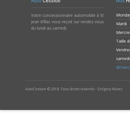
Auto
Cession
Nos
H
Monda
Votre concessionnaire automobile à St
Jean d’Illac vous reçoit sur rendez-vous
Mardi
du lundi au samedi.
Mercr
Taille 
Vendre
samed
diman
AutoCession © 2018. Tous droits réservés - Grégory Nunez